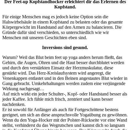
Der Feet-up Kopfstandhocker erleichtert dir das Erlernen des
Kopfstand.
Für einige Menschen mag es jedoch keine Option sein die
Halswirbelsäule in einem Kopfstand zu belasten oder das gesamte
Körpergewicht im Handstand auf den Armen zu balancieren. Die
Gründe dafür sind verschieden, so unterschiedlich wie wir
Menschen mit unseren Geschichten eben sind.
Inversions sind gesund.
Warum? Weil das Blut beim feet up yoga anders herum fließt, das
Gehirn, die Augen, Ohren und die Haut besser durchblutet werden
und durch den verstärkten Einsatz der Herzmuskulatur, diese
gestärkt wird. Das Herz-Kreislaufsystem wird angeregt, die
Venenkappen entlastet und in den Beinen angestautes Blut wieder in
Gang gebracht. Umkehrhaltungen werden zudem eine verjüngende
Wirkung nachgesagt…
Auf mich wirkt ein jeder Schulter-, Kopf- oder Handstand besser als
jeder Kaffee. Ich fühle mich frisch, zentriert und kann besser
nachdenken.
Er ist sowohl für Anfänger als auch für Fortgeschrittene bestens
geeignet, um sich an diese anspruchsvolle Yogaübung zu gewöhnen.
Wenn du den Yoga-Hocker mit der Polster-Rückseite vor eine Wand
stellst, verhinderst du das Wegrutschen und kannst dich so langsam