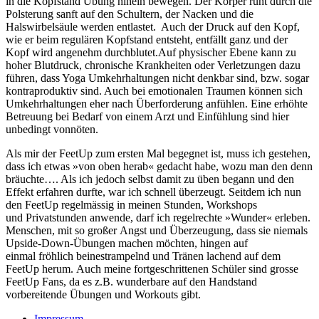
in die Kopfstand Übung hinein bewegen. Der Körper ruht durch die
Polsterung sanft auf den Schultern, der Nacken und die
Halswirbelsäule werden entlastet. Auch der Druck auf den Kopf,
wie er beim regulären Kopfstand entsteht, entfällt ganz und der
Kopf wird angenehm durchblutet.Auf physischer Ebene kann zu
hoher Blutdruck, chronische Krankheiten oder Verletzungen dazu
führen, dass Yoga Umkehrhaltungen nicht denkbar sind, bzw. sogar
kontraproduktiv sind. Auch bei emotionalen Traumen können sich
Umkehrhaltungen eher nach Überforderung anfühlen. Eine erhöhte
Betreuung bei Bedarf von einem Arzt und Einfühlung sind hier
unbedingt vonnöten.
Als mir der FeetUp zum ersten Mal begegnet ist, muss ich gestehen,
dass ich etwas »von oben herab« gedacht habe, wozu man den denn
bräuchte…. Als ich jedoch selbst damit zu üben begann und den
Effekt erfahren durfte, war ich schnell überzeugt. Seitdem ich nun
den FeetUp regelmässig in meinen Stunden, Workshops
und Privatstunden anwende, darf ich regelrechte »Wunder« erleben.
Menschen, mit so großer Angst und Überzeugung, dass sie niemals
Upside-Down-Übungen machen möchten, hingen auf
einmal fröhlich beinestrampelnd und Tränen lachend auf dem
FeetUp herum. Auch meine fortgeschrittenen Schüler sind grosse
FeetUp Fans, da es z.B. wunderbare auf den Handstand
vorbereitende Übungen und Workouts gibt.
Impressum